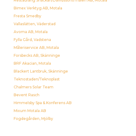
Restaurang Snäckan/Davidssons måleri AB, Motala
Bimex Verktyg AB, Motala
Fresta Smedby
Vallaslätten, Väderstad
Avoma AB, Motala
Fylla Gård, Vadstena
Måleriservice AB, Motala
Forsbecks AB, Skänninge
BRF Akacian, Motala
Blackert Lantbruk, Skänninge
Teknostaden/Teknoplast
Chalmers Solar Team
Bevent Rasch
Himmelsby Spa & Konferens AB
Mixum Motala AB
Fogdegården, Mjölby