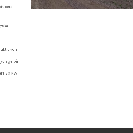
roducera
Tyska
duktionen
sydläge på
dera 20 kW