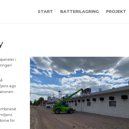
START
BATTERILAGRING
PROJEKT
y
tspaneler i
eringen
på
iljens ägo
rationen.
ombinerat
amiljens
edöme för