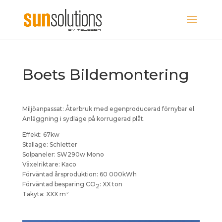
Boets Bildemontering
Miljöanpassat: Återbruk med egenproducerad förnybar el.
Anläggning i sydläge på korrugerad plåt.
Effekt: 67kw
Stallage: Schletter
Solpaneler: SW290w Mono
Växelriktare: Kaco
Förväntad årsproduktion: 60 000kWh
Förväntad besparing
CO
: XX ton
2
Takyta: XXX m²