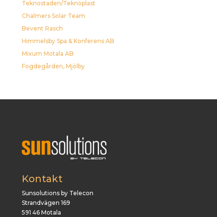
Teknostaden/Teknoplast
Chalmers Solar Team
Bevent Rasch
Himmelsby Spa & Konferens AB
Mixum Motala AB
Fogdegården, Mjölby
Kontakt
Sunsolutions by Telecon
Strandvägen 169
591 46 Motala